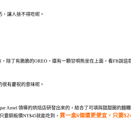
巧，讓人捨不得吃呢。
味，除了有脆脆的OREO，還有一顆甘唄熊坐在上面，看FB說
的很有慶祝的意味呢。
que Ansel 領導的烘焙店研發出來的，結合了可頌與甜甜圈
買一盒6個還更便宜，只要$2
只要銅板價NT$45就能吃到，