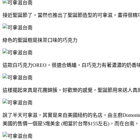
接近聖誕節了，當然也推出了聖誕節造型的可拿滋，畫得很精
綠色的聖誕樹是抹茶口味的巧克力
這款白巧克力OREO，很適合螞蟻，白巧克力有著濃濃的奶香
這樣擺起來真是花團錦簇，好歡樂的感覺，聖誕節用來送人真
說了半天可拿滋，其實是來自美國紐約的名店，由主廚Domoni
美國的售價一個是5塊美金 (相當於台幣$155左右)，而在台南，