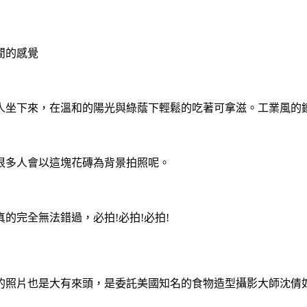
閒的感覺
人坐下來，在溫和的陽光與綠蔭下輕鬆的吃著可拿滋。工業風的
很多人會以這塊花磚為背景拍照呢。
的完全無法錯過，必拍!必拍!必拍!
的照片也是大有來頭，是委託美國知名的食物造型攝影大師沈倩