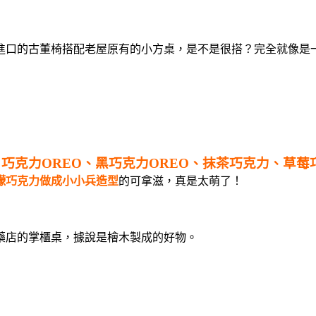
進口的古董椅搭配老屋原有的小方桌，是不是很搭？完全就像是
巧克力OREO、黑巧克力OREO、抹茶巧克力、草
檬巧克力做成小小兵造型
的可拿滋，真是太萌了！
藥店的掌櫃桌，據說是檜木製成的好物。