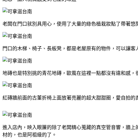
老闆在門口就別具用心，使用了大量的綠色植栽妝點了帶著悠
門口的木梯、椅子、長板凳，都是老屋原有的物件，可以讓客
地磚也是特別挑的青花地磚，歐風在這裡一點都沒有違和感，
紅磚牆前面的古董折椅上面放著亮麗的超大甜甜圈，愛自拍的真
進入店內，映入眼簾的除了老闆精心蒐藏的真空管音響，牆上
材的，也是阿祖級的了。