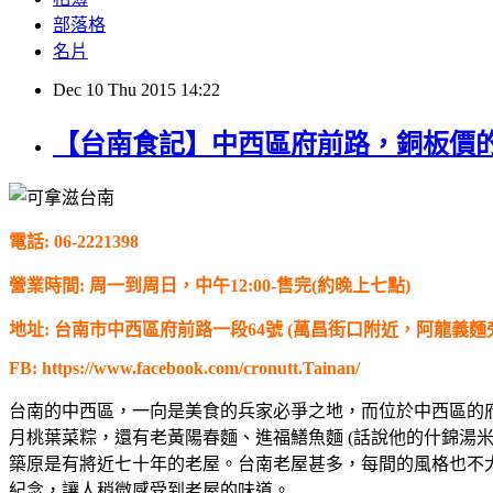
部落格
名片
Dec
10
Thu
2015
14:22
【台南食記】中西區府前路，銅板價的千
電話: 06-2221398
營業時間: 周一到周日，中午12:00-售完(約晚上七點)
地址: 台南市中西區府前路一段64號 (萬昌街口附近，阿龍義麵
FB: https://www.facebook.com/cronutt.Tainan/
台南的中西區，一向是美食的兵家必爭之地，而位於中西區的
月桃葉菜粽，還有老黃陽春麵、進福鱔魚麵 (話說他的什錦湯
築原是有將近七十年的老屋。台南老屋甚多，每間的風格也不
紀念，讓人稍微感受到老屋的味道。