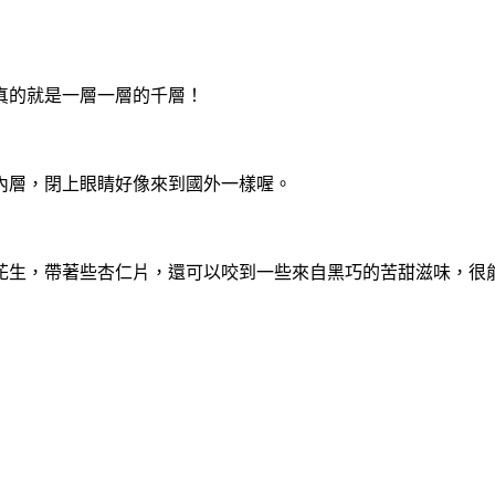
真的就是一層一層的千層！
內層，閉上眼睛好像來到國外一樣喔。
花生，帶著些杏仁片，還可以咬到一些來自黑巧的苦甜滋味，很